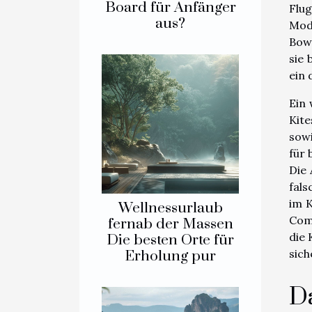
Board für Anfänger
Flu
aus?
Mod
Bow-
sie 
ein 
Ein 
Kite
sowi
für 
Die 
fals
im K
Wellnessurlaub
Com
fernab der Massen
die 
Die besten Orte für
sich
Erholung pur
D