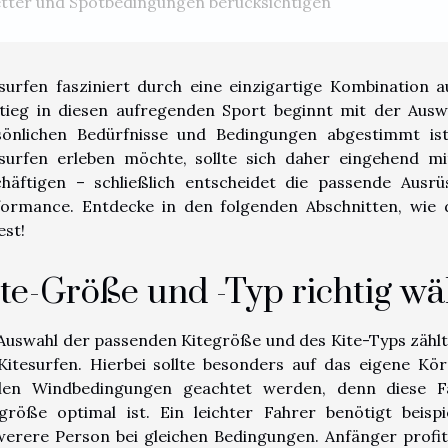
tter und Spotbedingungen berücksichtigen
esurfen fasziniert durch eine einzigartige Kombination
stieg in diesen aufregenden Sport beginnt mit der Ausw
sönlichen Bedürfnisse und Bedingungen abgestimmt is
esurfen erleben möchte, sollte sich daher eingehend m
chäftigen – schließlich entscheidet die passende Ausr
formance. Entdecke in den folgenden Abschnitten, wie d
est!
te-Größe und -Typ richtig wä
Auswahl der passenden Kitegröße und des Kite-Typs zählt 
 Kitesurfen. Hierbei sollte besonders auf das eigene K
alen Windbedingungen geachtet werden, denn diese Fa
egröße optimal ist. Ein leichter Fahrer benötigt beisp
erere Person bei gleichen Bedingungen. Anfänger profiti