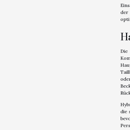
Eins
der
opti
Ha
Die
Komf
Hau
Tail
oder
Bec
Rück
Hybr
die 
bev
Pers