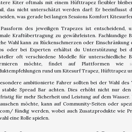
htere Kiter oftmals mit einem Hüfttrapez flexibler bleib
il, das nicht unterschätzt werden darf: Er beeinflusst 
eiden, was gerade bei langen Sessions Komfort Kitesurfen
 Passform des jeweiligen Trapezes ist entscheidend, 
male Kraftübertragung zu gewährleisten. Fachkundige Ber
che Wahl kann zu Rückenschmerzen oder Einschränkung der
ps oder bei Experten erhältst du Unterstützung bei d
steller oft verschiedene Modelle für unterschiedliche 
ormieren möchte, findet auf Plattformen wie
uktempfehlungen rund um Kitesurf Trapez, Hüfttrapez un
esondere ambitionierte Fahrer sollten bei der Wahl des
e stabile Spread Bar achten. Dies erhöht nicht nur de
fristig für mehr Sicherheit und Leistung auf dem Wasser
tauschen möchte, kann auf Community-Seiten oder spezia
e.com/ fündig werden, wobei auch Zusatzprodukte wie Pr
ahl eine Rolle spielen.