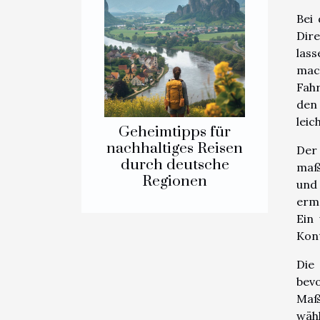
Bei
Dire
lass
mach
Fahr
den
leic
Geheimtipps für
nachhaltiges Reisen
Der
durch deutsche
maßg
Regionen
und 
ermö
Ein
Kont
Die
bevo
Maß
wähl