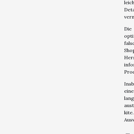
leic
Deta
verm
Die
opti
fals
Sho
Her
inf
Prod
Insb
ein
lang
aus
kit
Ausw