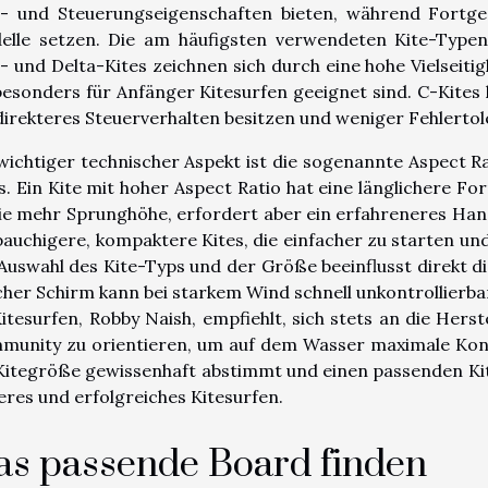
g- und Steuerungseigenschaften bieten, während Fortges
elle setzen. Die am häufigsten verwendeten Kite-Typen 
 und Delta-Kites zeichnen sich durch eine hohe Vielseiti
besonders für Anfänger Kitesurfen geeignet sind. C-Kites
direkteres Steuerverhalten besitzen und weniger Fehlertol
wichtiger technischer Aspekt ist die sogenannte Aspect Ra
s. Ein Kite mit hoher Aspect Ratio hat eine länglichere 
e mehr Sprunghöhe, erfordert aber ein erfahreneres Hand
bauchigere, kompaktere Kites, die einfacher zu starten und 
Auswahl des Kite-Typs und der Größe beeinflusst direkt di
cher Schirm kann bei starkem Wind schnell unkontrollierb
itesurfen, Robby Naish, empfiehlt, sich stets an die Her
munity zu orientieren, um auf dem Wasser maximale Kont
Kitegröße gewissenhaft abstimmt und einen passenden Kit
eres und erfolgreiches Kitesurfen.
as passende Board finden