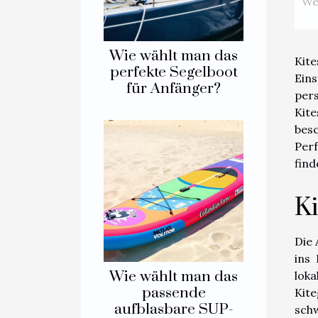
We
Wie wählt man das
Kit
perfekte Segelboot
Ein
für Anfänger?
per
Kit
bes
Per
find
Ki
Die 
ins
Wie wählt man das
lok
passende
Kit
aufblasbare SUP-
schw