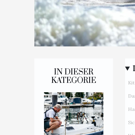
IN DIESER
KATEGORIE
Ki
Da
Ha
Si