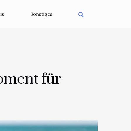
us
Sonstiges
pment für