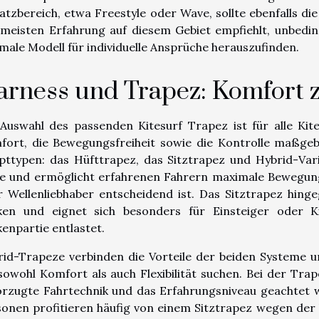
atzbereich, etwa Freestyle oder Wave, sollte ebenfalls di
 meisten Erfahrung auf diesem Gebiet empfiehlt, unbedi
male Modell für individuelle Ansprüche herauszufinden.
rness und Trapez: Komfort z
 Auswahl des passenden Kitesurf Trapez ist für alle Ki
ort, die Bewegungsfreiheit sowie die Kontrolle maßgebli
pttypen: das Hüfttrapez, das Sitztrapez und Hybrid-Var
le und ermöglicht erfahrenen Fahrern maximale Bewegungs
 Wellenliebhaber entscheidend ist. Das Sitztrapez hinge
ken und eignet sich besonders für Einsteiger oder K
enpartie entlastet.
id-Trapeze verbinden die Vorteile der beiden Systeme un
sowohl Komfort als auch Flexibilität suchen. Bei der Tra
orzugte Fahrtechnik und das Erfahrungsniveau geachtet
onen profitieren häufig von einem Sitztrapez wegen der 