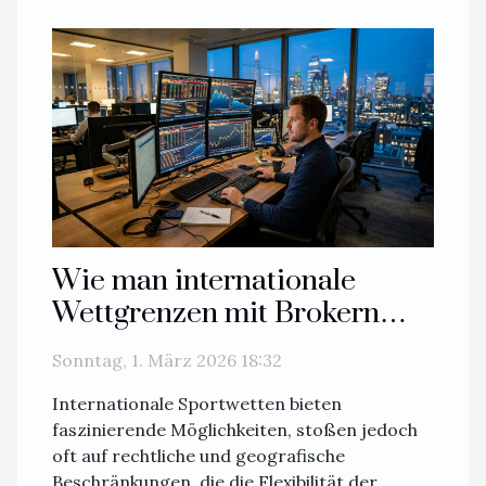
Wie man internationale
Wettgrenzen mit Brokern
überwindet
Sonntag, 1. März 2026 18:32
Internationale Sportwetten bieten
faszinierende Möglichkeiten, stoßen jedoch
oft auf rechtliche und geografische
Beschränkungen, die die Flexibilität der