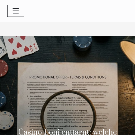
Casino-boni enttarnt: welche