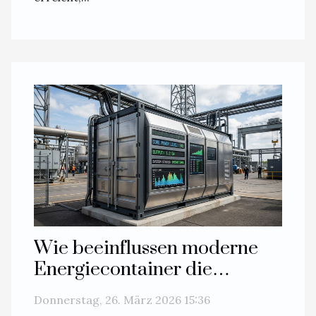
Wie beeinflussen moderne
Energiecontainer die
Energieinfrastruktur?
Donnerstag, 26. März 2026 15:36