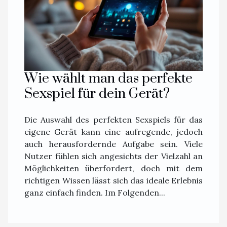
Wie wählt man das perfekte
Sexspiel für dein Gerät?
Die Auswahl des perfekten Sexspiels für das
eigene Gerät kann eine aufregende, jedoch
auch herausfordernde Aufgabe sein. Viele
Nutzer fühlen sich angesichts der Vielzahl an
Möglichkeiten überfordert, doch mit dem
richtigen Wissen lässt sich das ideale Erlebnis
ganz einfach finden. Im Folgenden...