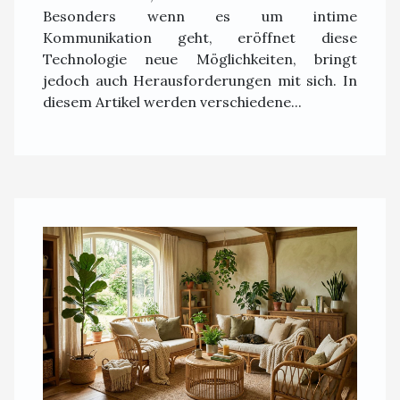
Besonders wenn es um intime
Kommunikation geht, eröffnet diese
Technologie neue Möglichkeiten, bringt
jedoch auch Herausforderungen mit sich. In
diesem Artikel werden verschiedene...