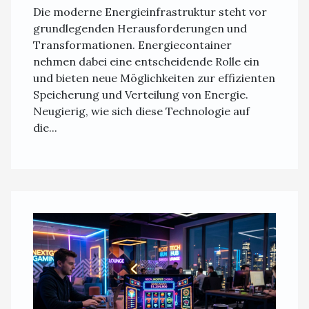
Die moderne Energieinfrastruktur steht vor
grundlegenden Herausforderungen und
Transformationen. Energiecontainer
nehmen dabei eine entscheidende Rolle ein
und bieten neue Möglichkeiten zur effizienten
Speicherung und Verteilung von Energie.
Neugierig, wie sich diese Technologie auf
die...