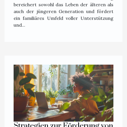
bereichert sowohl das Leben der älteren als
auch der jüngeren Generation und fördert
ein familiäres Umfeld voller Unterstützung
und...
Strategien zur Förderung von