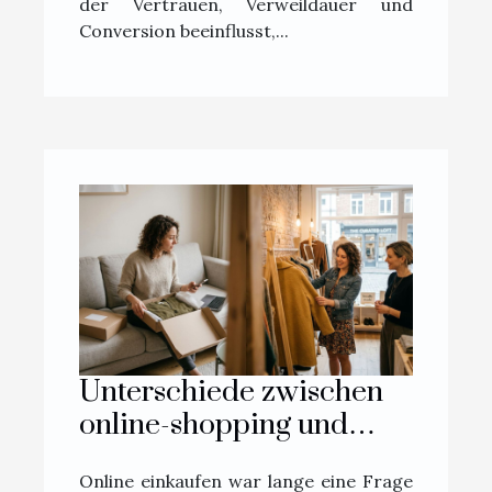
der Vertrauen, Verweildauer und
Conversion beeinflusst,...
Unterschiede zwischen
online-shopping und
boutique-erlebnis aus
Online einkaufen war lange eine Frage
erster hand erklärt