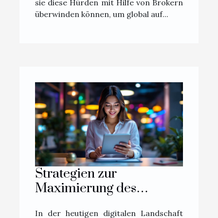
sie diese Hürden mit Hilfe von Brokern
überwinden können, um global auf...
Strategien zur
Maximierung des
Verkaufserfolgs über
In der heutigen digitalen Landschaft
chinesische Kurzvideo-