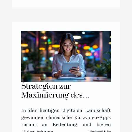
Strategien zur
Maximierung des
Verkaufserfolgs über
In der heutigen digitalen Landschaft
chinesische Kurzvideo-
gewinnen chinesische Kurzvideo-Apps
Apps
rasant an Bedeutung und bieten
Unternehmen vielseitige