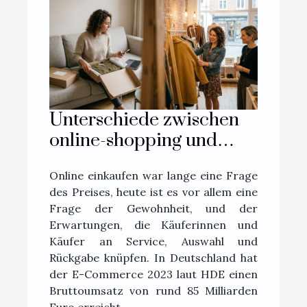
Unterschiede zwischen
online-shopping und
boutique-erlebnis aus
Online einkaufen war lange eine Frage
erster hand erklärt
des Preises, heute ist es vor allem eine
Frage der Gewohnheit, und der
Erwartungen, die Käuferinnen und
Käufer an Service, Auswahl und
Rückgabe knüpfen. In Deutschland hat
der E-Commerce 2023 laut HDE einen
Bruttoumsatz von rund 85 Milliarden
Euro erreicht,...