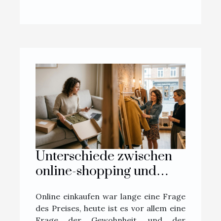
Unterschiede zwischen
online-shopping und
boutique-erlebnis aus
Online einkaufen war lange eine Frage
erster hand erklärt
des Preises, heute ist es vor allem eine
Frage der Gewohnheit, und der